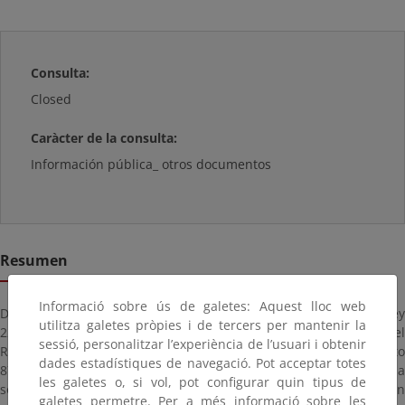
Consulta:
Closed
Caràcter de la consulta:
Información pública_ otros documentos
Resumen
Informació sobre ús de galetes: Aquest lloc web
De conformidad con lo dispuesto en el artículo 74 de la Ley
utilitza galetes pròpies i de tercers per mantenir la
22/1988, de 28 de julio, de Costas, y en el artículo 152.8 del
sessió, personalitzar l’experiència de l’usuari i obtenir
Reglamento General de Costas, aprobado por Real Decreto
dades estadístiques de navegació. Pot acceptar totes
876/2014, de 10 de octubre, se somete a información pública la
les galetes o, si vol, pot configurar quin tipus de
solicitud de autorización de referencia, por plazo superior a un
galetes permetre. Per a més informació sobre les