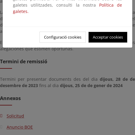
año.
galetes utilitzades, consulti la nostra
Política de
galetes.
La solicitud estará a disposición de cualquier persona interesada
durante un plazo de veinte (20) días hábiles, contados a partir del
día siguiente a aquel en que tenga lugar la publicación de este
anuncio, y podrá ser consultada en esta página.
Configuració cookies
Acceptar cookies
En el plazo indicado, los interesados podrán presentar las
alegaciones que estimen oportunas.
Termini de remissió
Termini per presentar documents des del dia
dijous, 28 de de
desembre de 2023
fins al dia
dijous, 25 de de gener de 2024
Annexos
Solicitud
Anuncio BOE