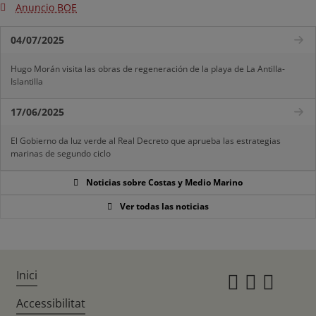
Anuncio BOE
04/07/2025
Hugo Morán visita las obras de regeneración de la playa de La Antilla-
Islantilla
17/06/2025
El Gobierno da luz verde al Real Decreto que aprueba las estrategias
marinas de segundo ciclo
Noticias sobre Costas y Medio Marino
Ver todas las noticias
Inici
Instagr
Twitte
Fac
Accessibilitat