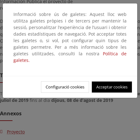
Información Pública el proyecto de
referencia.
Informació sobre ús de galetes: Aquest lloc web
utilitza galetes pròpies i de tercers per mantenir la
Dicho proyecto estará a disposición del público durante un plazo
sessió, personalitzar l’experiència de l’usuari i obtenir
de veinte (20) días, contados a partir del día siguiente a aquél en
dades estadístiques de navegació. Pot acceptar totes
que tenga lugar la publicación de este anuncio en el “Boletín
les galetes o, si vol, pot configurar quin tipus de
Oficial del Estado”, pudiendo ser examinado en las oficinas de
galetes permetre. Per a més informació sobre les
esta Demarcación de Costas en el País Vasco, en la calle Gran Vía
galetes utilitzades, consulti la nostra
Política de
nº 50, 7ª planta, Bilbao, plazo durante el cual los interesados
galetes.
podrán formular las alegaciones que estimen oportunas.
Termini de remissió
Configuració cookies
Acceptar cookies
Termini per presentar documents des del dia
dijous, 11 de de
juliol de 2019
fins al dia
dijous, 08 de d’agost de 2019
Annexos
Proyecto