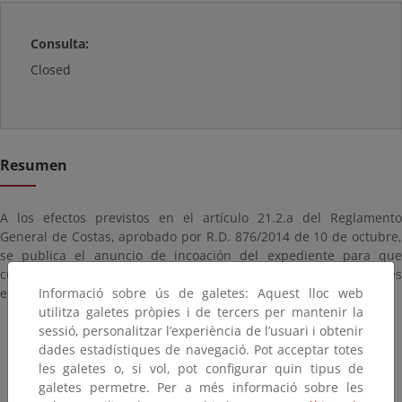
Consulta:
Closed
Resumen
A los efectos previstos en el artículo 21.2.a del Reglamento
General de Costas, aprobado por R.D. 876/2014 de 10 de octubre,
se publica el anuncio de incoación del expediente para que
cualquier interesado pueda comparecer y formular alegaciones
Informació sobre ús de galetes: Aquest lloc web
en el plazo de un mes.
utilitza galetes pròpies i de tercers per mantenir la
sessió, personalitzar l’experiència de l’usuari i obtenir
dades estadístiques de navegació. Pot acceptar totes
les galetes o, si vol, pot configurar quin tipus de
galetes permetre. Per a més informació sobre les