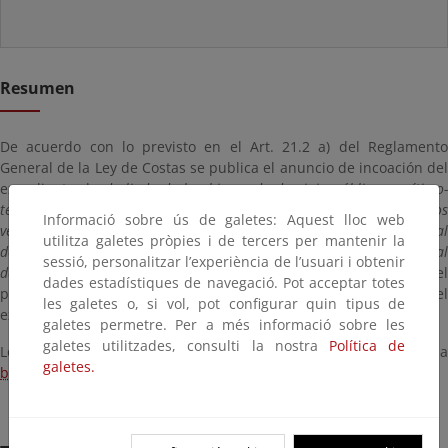
Resumen
De acuerdo con lo previsto en el Art. 21.2 a) del Reglamento
General de la Ley de Costas se publica el anuncio de incoación del
expediente de
deslinde de los bienes de dominio público marítimo
terrestre del tramo de costa de unos veintitrés (23) metros, entre los
Informació sobre ús de galetes: Aquest lloc web
vértices 1187 y 1188 del deslinde aprobado por la Orden Ministerial
utilitza galetes pròpies i de tercers per mantenir la
de 21 de abril de 1995, en Ses Penyes Rotges, en el término municipal
sessió, personalitzar l’experiència de l’usuari i obtenir
de Calviá, isla de Mallorca (Islas Baleares)
con el fin de que en e
dades estadístiques de navegació. Pot acceptar totes
plazo de 1 mes, cualquier interesado pueda comparecer en el
les galetes o, si vol, pot configurar quin tipus de
expediente y formular las decisiones que considere oportunas.
galetes permetre. Per a més informació sobre les
galetes utilitzades, consulti la nostra
Política de
Los comentarios y alegaciones pueden dirigirse por e-mail a
galetes.
buzon-sgdpmt@magrama.es