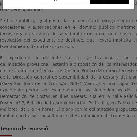
público y de las servidumbres y formular las alegaciones que
considere oportunas.
Se hace pública, igualmente, la suspensión de otorgamiento de
concesiones y autorizaciones en el dominio público marítimo-
terrestre y en su zona de servidumbre de protección, hasta la
resolución del expediente de deslinde, que llevará implícita el
levantamiento de dicha suspensión.
El expediente de deslinde que incluye los planos con la
delimitación provisional, estarán a disposición de los interesados
en la Subdirección General de Dominio Público Marítimo-Terrestre
de la Dirección General de Sostenibilidad de la Costa y del Mar
(Plaza San Juan de la Cruz s/n, 28071-Madrid), y una copia del
expediente podrá ser examinada en las dependencias de la
Demarcación de Costas en Illes Balears, sita en la calle Felicià
Fuster, nº 7, Edificio de la Administración Periférica, en Palma de
Mallorca, de 9 a 14 horas. El plano con la delimitación propuesta
también podrá ser consultado en el Ayuntamiento de Formentera.
Termini de remissió