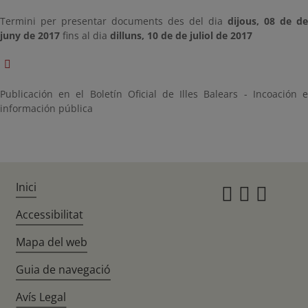
Termini per presentar documents des del dia
dijous, 08 de de
juny de 2017
fins al dia
dilluns, 10 de de juliol de 2017
Publicación en el Boletín Oficial de Illes Balears - Incoación e
información pública
Inici
Instagr
Twitte
Fac
Accessibilitat
Mapa del web
Guia de navegació
Avís Legal