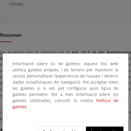
Closed
Resumen
De acuerdo con lo previsto en el
Art. 21.2 a) del Reglament
General de la Ley de Costas
se publica el anuncio de incoació
Informació sobre ús de galetes: Aquest lloc web
del expediente de
deslinde de los bienes de dominio públic
utilitza galetes pròpies i de tercers per mantenir la
marítimo-terrestre en la Playa de las Teresitas, en el término
sessió, personalitzar l’experiència de l’usuari i obtenir
municipal de Santa Cruz de Tenerif e (Isla de Tenerife)
con el fin d
dades estadístiques de navegació. Pot acceptar totes
que en el plazo de 1 mes, cualquier interesado pueda comparecer
les galetes o, si vol, pot configurar quin tipus de
en el expediente y formular las decisiones que considere
galetes permetre. Per a més informació sobre les
oportunas.
galetes utilitzades, consulti la nostra
Política de
galetes.
Los comentarios y alegaciones pueden dirigirse por e-mail a
buzon-sgdpmt@magrama.es
Termini de remissió