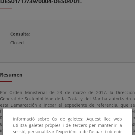
DES01/17/39/0004-DES04/01.
Consulta:
Closed
Resumen
Por Orden Ministerial de 23 de marzo de 2017, la Dirección
General de Sostenibilidad de la Costa y del Mar ha autorizado a
esta Demarcación a incoar el expediente de referencia, que se
tramita de acuerdo con lo establecido en el artículo 44.5 del
Reglamento General de Costas, aprobado por Real Decreto
Informació sobre ús de galetes: Aquest lloc web
876/2014, de 10 de octubre. En cumplimiento de estas
utilitza galetes pròpies i de tercers per mantenir la
instrucciones, la Demarcación de Costas en Cantabria ha iniciado
sessió, personalitzar l’experiència de l’usuari i obtenir