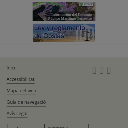
Inici
Instagr
Twitte
Fac
Accessibilitat
Mapa del web
Guia de navegació
Avís Legal