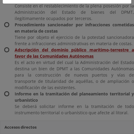
Consiste en el restablecimiento de la plena posesión por la
Administración del Estado de bienes del DPMT,
ilegítimamente ocupados por terceros.
Procedimiento sancionador por infracciones cometidas
en materia de costas
Tiene por objeto el ejercicio de la potestad sancionadora
frente a infracciones administrativas en materia de costas.
Adscripción del dominio público marítimo-terrestre a
favor de las Comunidades Autónomas
Es el acto en virtud del cual la Administración del Estado
destina un bien de DPMT a las Comunidades Autónomas
para la construcción de nuevos puertos y vías de
transporte de titularidad de aquéllas, o de ampliación o
modificación de las existentes.
Informe en la tramitación del planeamiento territorial y
urbanístico
Se deberá solicitar informe en la tramitación de todo
instrumento territorial o urbanístico que afecte al litoral.
Accesos directos