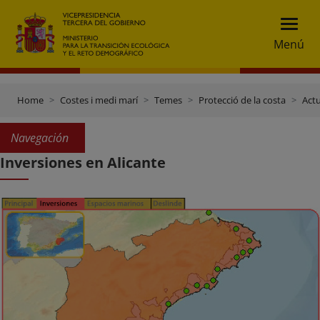
Menú
Home
Costes i medi marí
Temes
Protecció de la costa
Actu
Navegación
Inversiones en Alicante