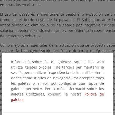
empotradas en el suelo.
El uso del paseo es eminentemente peatonal a excepción de un
tramo en el borde oeste de la playa de El Sable que ante la
imposibilidad de eliminarlo, se ha optado por integrarlo en esta
solución , peatonalizando este tramo y permitiendo la coexistencia
de peatones y vehículos.
Como mejoras ambientales de la actuación que se proyecta cabe
resaltar: la homogeneización del frente de costa de Quejo que
resultara, al ordenar y acotar los espacios de uso público
diferenciando entre las zonas de paseo de otras zonas con usos
Informació sobre ús de galetes: Aquest lloc web
diferentes. Se mejora el uso de las zonas de paseo, haciéndolo
utilitza galetes pròpies i de tercers per mantenir la
accesible para todas las personas, especialmente para los
sessió, personalitzar l’experiència de l’usuari i obtenir
discapacitados físicos, psíquicos y la infancia, ya que las
dades estadístiques de navegació. Pot acceptar totes
pendientes en las zonas de paseo son inferiores al 6%. También
les galetes o, si vol, pot configurar quin tipus de
están previstos accesos, duchas y lavapies a las playas accesibles
galetes permetre. Per a més informació sobre les
igualmente para minusválidos. En los lugares adecuados se
galetes utilitzades, consulti la nostra
Política de
prevén zonas de descanso para los usuarios con zonas verdes,
galetes.
merenderos, miradores, etc., se mejora la accesibilidad
rediseñando las zonas de aparcamientos y separando el trafico