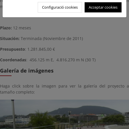
rodado del paseo, y se eliminan estructuras e instalaciones en
mal estado.
Configuració cookies
Acceptar cookies
Plazo:
12 meses
Situación:
Terminada (Noviembre de 2011)
Presupuesto
: 1.281.845,00 €
Coordenadas
: 456.125 m E, 4.816.270 m N (30 T)
Galería de imágenes
Haga click sobre la imagen para ver la galería del proyecto a
tamaño completo: