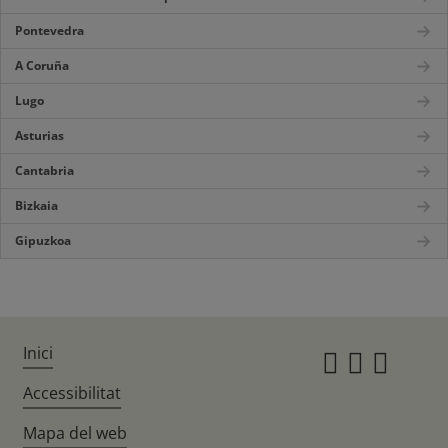
Pontevedra
A Coruña
Lugo
Asturias
Cantabria
Bizkaia
Gipuzkoa
Inici
Instagr
Twitte
Fac
Accessibilitat
Mapa del web