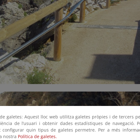
e galetes: Aquest lloc web utilitza galetes pròpies i de tercers p
riència de l’usuari i obtenir dades estadístiques de navegació. P
ot configurar quin tipus de galetes permetre. Per a més informa
la nostra
Política de galetes.