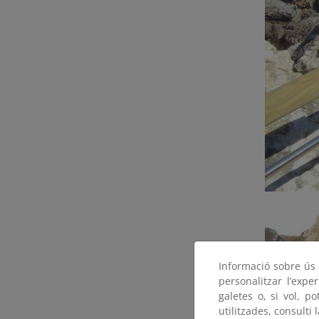
Informació sobre ús d
personalitzar l’expe
galetes o, si vol, p
utilitzades, consulti 