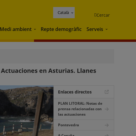
Català
Cercar
Medi ambient
Repte demogràfic
Serveis
Medi ambient
Serveis
Actuaciones en Asturias. Llanes
Enlaces directos
PLAN LITORAL: Notas de
prensa relacionadas con
las actuaciones
Pontevedra
A Coruña