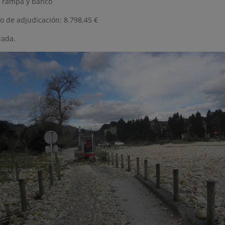
 rampa y banco
o de adjudicación: 8.798,45 €
zada.