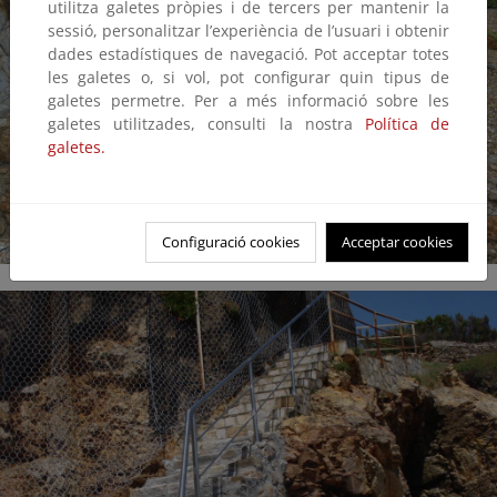
utilitza galetes pròpies i de tercers per mantenir la
sessió, personalitzar l’experiència de l’usuari i obtenir
dades estadístiques de navegació. Pot acceptar totes
les galetes o, si vol, pot configurar quin tipus de
galetes permetre. Per a més informació sobre les
galetes utilitzades, consulti la nostra
Política de
galetes.
Configuració cookies
Acceptar cookies