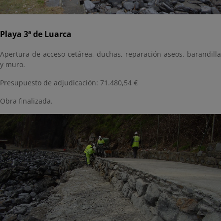
Playa 3ª de Luarca
Apertura de acceso cetárea, duchas, reparación aseos, barandilla
y muro.
Presupuesto de adjudicación: 71.480,54 €
Obra finalizada.