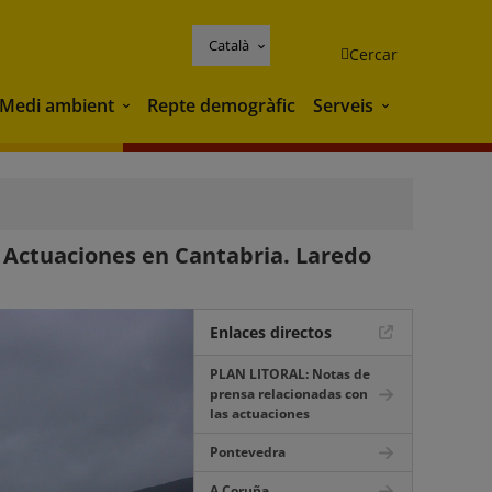
Català
Cercar
Medi ambient
Repte demogràfic
Serveis
Medi ambient
Serveis
 Actuaciones en Cantabria. Laredo
Enlaces directos
PLAN LITORAL: Notas de
prensa relacionadas con
las actuaciones
Pontevedra
A Coruña