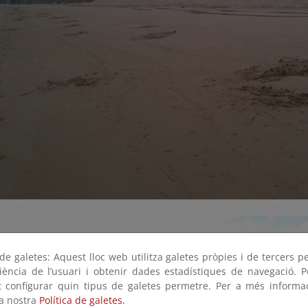
e galetes: Aquest lloc web utilitza galetes pròpies i de tercers p
riència de l’usuari i obtenir dades estadístiques de navegació. P
ot configurar quin tipus de galetes permetre. Per a més informa
la nostra
Política de galetes.