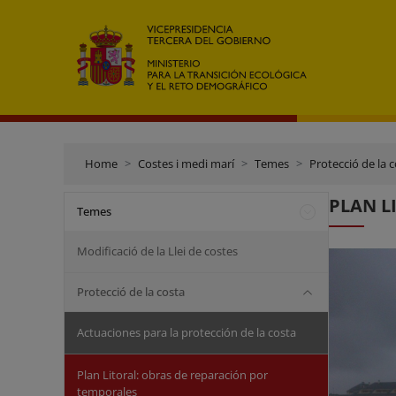
Home
Costes i medi marí
Temes
Protecció de la 
PLAN LI
Temes
Modificació de la Llei de costes
Protecció de la costa
Actuaciones para la protección de la costa
Plan Litoral: obras de reparación por
temporales