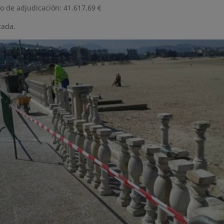
o de adjudicación: 41.617,69 €
zada.