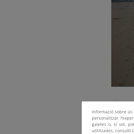
Informació sobre ús d
personalitzar l’expe
galetes o, si vol, p
utilitzades, consulti 