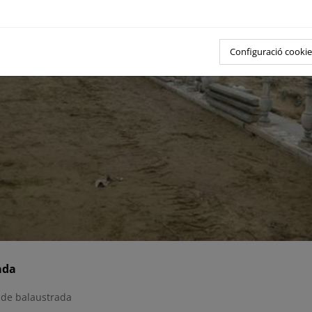
Configuració cookie
ada
 de balaustrada