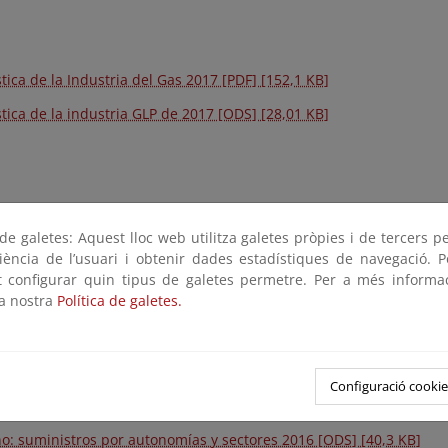
stica de la Industria del Gas 2017 [PDF] [152,1 KB]
stica de la industria GLP de 2017 [ODS] [28,01 KB]
stica de Industrias del Gas 2016 [PDF] [470,37 KB]
e galetes: Aquest lloc web utilitza galetes pròpies i de tercers p
riència de l’usuari i obtenir dades estadístiques de navegació. P
s: suministros por provincias y sectores 2016 [ODS] [37,98 KB]
ot configurar quin tipus de galetes permetre. Per a més informa
la nostra
Política de galetes.
s: suministros por autonomías y sectores 2016 [ODS] [33,31 KB]
: suministros por provincias y sectores 2016 [ODS] [33,55 KB]
: suministros por autonomías y sectores 2016 [ODS] [29,29 KB]
Configuració cookie
o: suministros por provincias y sectores 2016 [ODS] [57,37 KB]
o: suministros por autonomías y sectores 2016 [ODS] [40,3 KB]