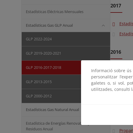
2017
Estadísticas Eléctricas Mensuales
Estadí
Estadísticas Gas GLP Anual
Estadí
GLP 2022-2024
2016
GLP 2019-2020-2021
GLP 2016-2017-2018
Estadí
Informació sobre ús d
personalitzar l’expe
Autoga
GLP 2013-2015
galetes o, si vol, p
utilitzades, consulti 
Autoga
GLP 2000-2012
Butano
Estadísticas Gas Natural Anual
Butano
Propan
Estadística de Energías Renovables y
Residuos Anual
Propan