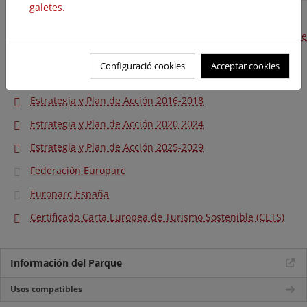
galetes.
Sostenible
Agencias de viaje acreditadas con la Carta Europea de
Turismo Sostenible
Configuració cookies
Acceptar cookies
Estrategia y Plan de Acción 2009-2013
Estrategia y Plan de Acción 2016-2018
Estrategia y Plan de Acción 2020-2024
Estrategia y Plan de Acción 2025-2029
Federación Europarc
Europarc-España
Certificado Carta Europea de Turismo Sostenible (CETS)
Información del Parque
Usos compatibles