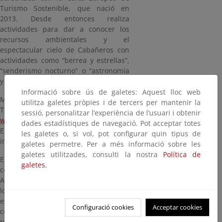
Turismo Sostenible, que nació en
2013. Desde entonces realiza
actividades para dar a conocer los
recursos ambientales y el
espectacular cielo de Cabañeros con
actividades como “berrea y estrellas”,
“senderismo nocturno” o “astronomía
y mitología”, entre otras.
Informació sobre ús de galetes: Aquest lloc web
Más información:
utilitza galetes pròpies i de tercers per mantenir la
Tfno: 680 637 077
sessió, personalitzar l’experiència de l’usuari i obtenir
www.astroturismocabaneros.com
dades estadístiques de navegació. Pot acceptar totes
Email:
les galetes o, si vol, pot configurar quin tipus de
info@astroturismocabaneros.com
galetes permetre. Per a més informació sobre les
galetes utilitzades, consulti la nostra
Política de
El destino Starlight Cabañeros cuenta
galetes.
con el Centro Turístico Singular
Astronómico-Planetario, en Alcoba de
los Montes, que consta de una sala de
exposiciones con gran variedad de
Configuració cookies
Acceptar cookies
contenidos astronómicos, una
reproducción del sistema solar en