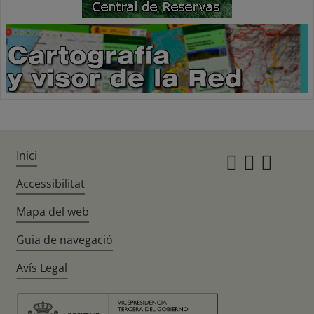
Inici
Instagr
Twitte
Fac
Accessibilitat
Mapa del web
Guia de navegació
Avís Legal