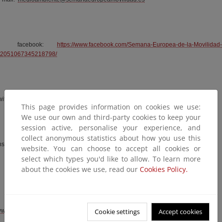
facebook:
https://www.facebook.com/Semana-Europea-de-la-Movilidad-
2051067345218798/
witter: @SEUMov
This page provides information on cookies we use:
We use our own and third-party cookies to keep your
session active, personalise your experience, and
collect anonymous statistics about how you use this
nstagram: semovesp
website. You can choose to accept all cookies or
select which types you'd like to allow. To learn more
about the cookies we use, read our
Cookies Policy.
Coordinación europea de la SEM:
Cookie settings
Accept cookies
ww.facebook.com/EuropeanMobilityWeek