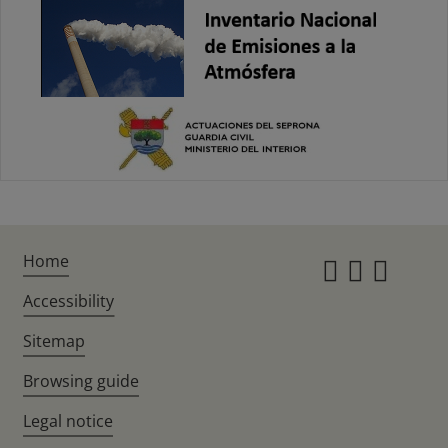
Home
Instagr
Twitte
Fac
Accessibility
Sitemap
Browsing guide
Legal notice