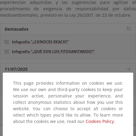
experiencias adquiridas y las sugerencias para agilizar el
procedimiento de exigencia de responsabilidad por daños
medioambientales, previsto en la Ley 26/2007, de 23 de octubre.
Destacados
Infografía "¿CONOCES REACH?"
Infografía "¿QUÉ SON LOS FITOSANITARIOS?"
11/07/2025
La vicepresidenta Sara Aagesen anuncia una inversión de 32 millones de
This page provides information on cookies we use:
euros para restaurar bosques en decaimiento
We use our own and third-party cookies to keep your
session active, personalise your experience, and
31/01/2023
collect anonymous statistics about how you use this
website. You can choose to accept all cookies or
El MITECO evalúa todos los expedientes de renovables de su competencia
select which types you'd like to allow. To learn more
que debían obtener la Declaración Ambiental antes del 25 de enero
about the cookies we use, read our
Cookies Policy.
Noticias sobre Calidad y evaluación ambiental