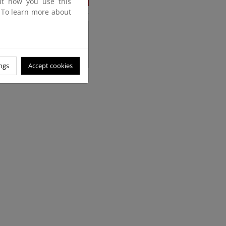
out how you use this
. To learn more about
siones de gases de efecto
011.
ngs
Accept cookies