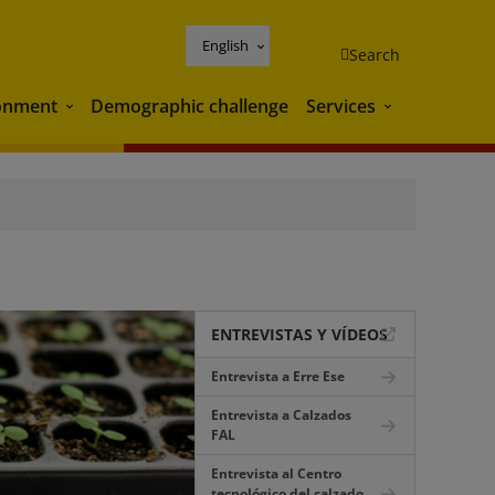
English
Search
onment
Demographic challenge
Services
Environment
Services
ENTREVISTAS Y VÍDEOS
Entrevista a Erre Ese
Entrevista a Calzados
FAL
Entrevista al Centro
tecnológico del calzado