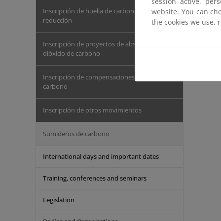
session active, per
Inscripción de huella de carbono y planes de
website. You can cho
reducción
the cookies we use, 
El Ministe
invernadero
Inscripción de proyectos de absorción de
dióxido de carbono
Informes d
Inscripción de compensaciones de huella de
carbono
Inscripción de otros movimientos
Sumideros de carbono
International days and important dates
Training, conferences and seminars
Legislation