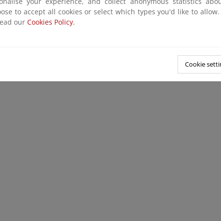
sonalise your experience, and collect anonymous statistics ab
ose to accept all cookies or select which types you'd like to allow
read our
Cookies Policy.
rio también calcula su huella de carbono. Se analizan las emi
 que genera nuestra actividad, en alcance 1, 2 y 3 desde el año 2
e la Huella de carbono del Ministerio para la Transición Ecológica
Cookie setti