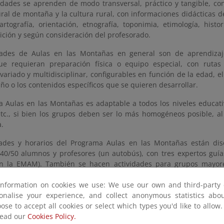
vidades se aprenden de modo transversal, práctico y tangible, co
ral de montaña y la cultura rural, con informaciones didácticas 
artografía, orientación, etnografía, toponimia, etimología, histor
tición y según consideración del profesorado.
dades de Aulas en las Montañas en general son de aprendizaje 
ue requieran preparación física o equipo especial, con ruta
variado y multidisciplinar, configurables en función de la edad, el n
ño o los contenidos específicos que se quieren desarrollar.
a Aulas en las Montañas es adaptable a todos los niveles educati
 etc., si bien los grupos deben ser lo más homogéneos posible, 
a.
dades y horarios del Programa Aulas en las Montañas están dis
40/50 alumnos y profesores (un autobús), con tres expertos guí
en la EMAM). También se hacen actividades para grupos mayore
 en función de la dificultad o posibles riesgos del medio montañoso
information on cookies we use: We use our own and third-party 
n:
sonalise your experience, and collect anonymous statistics ab
a página web del programa
ose to accept all cookies or select which types you'd like to allow
read our
Cookies Policy.