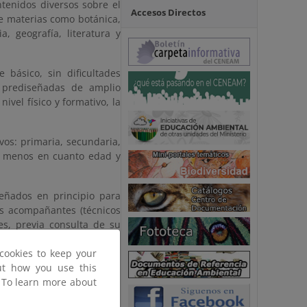
ntenidos diversos sobre el
Accesos Directos
de materias como botánica,
ia, geografía, literatura y
básico, sin dificultades
s prediseñadas de amplio
ivel físico y formativo, la
vos: primaria, secundaria,
al menos en cuanto edad y
eñados en principio para
as acompañantes (técnicos
s, previa consulta de su
.
cookies to keep your
out how you use this
. To learn more about