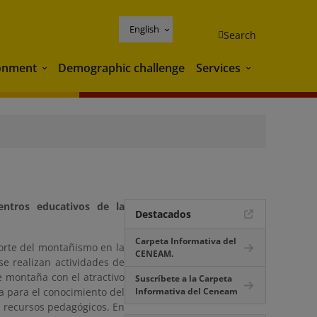
English
Search
onment
Demographic challenge
Services
Environment
Services
ntros educativos de la
Destacados
Carpeta Informativa del
orte del montañismo en la
CENEAM.
se realizan actividades de
e montaña con el atractivo
Suscríbete a la Carpeta
ra para el conocimiento del
Informativa del Ceneam
 recursos pedagógicos. En