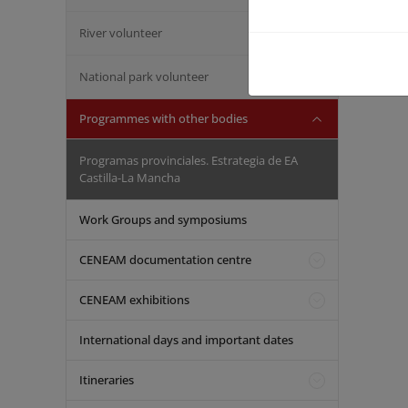
River volunteer
National park volunteer
Programmes with other bodies
Programas provinciales. Estrategia de EA
Castilla-La Mancha
Work Groups and symposiums
CENEAM documentation centre
CENEAM exhibitions
International days and important dates
Itineraries