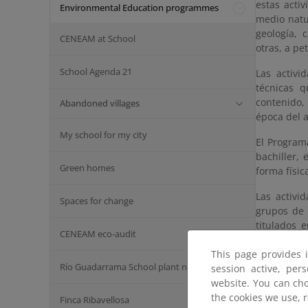
estas acti
Environmental Education programmes
medio natu
geología, c
CENEAM at School
otras, a pe
School Agenda 21
Las activi
técnicas q
contenido, 
Abandoned villages
época del a
My school for my city
El Program
bachiller,
Green homes
forma físic
Las activi
Spaces for change
grupos de 
titulados 
CENEAM eco-audit
viabilidad,
This page provides 
Informació
Río Guadarrama School plant nursery
session active, per
Acceso a l
website. You can cho
the cookies we use, 
Finca Ribavellosa