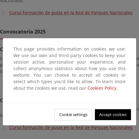
Nacionales
Curso formación de guías en la Red de Parques Nacionales
Convocatoria 2025
CURSOS PAEAS
This page provides information on cookies we use:
We use our own and third-party cookies to keep your
Los cursos tienen formato presencial o mixto y están dirigidos a
session active, personalise your experience, and
personas y colectivos interesados en la educación ambiental para
collect anonymous statistics about how you use this
la sostenibilidad.
website. You can choose to accept all cookies or
select which types you'd like to allow. To learn more
Listado de cursos 2025
about the cookies we use, read our
Cookies Policy.
CONOCIMIENTO EN RED
Actividades formativas relacionadas con la Red de Parques
Cookie settings
Accept cookies
Nacionales
Curso formación de guías en la Red de Parques Nacionales