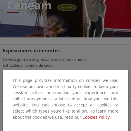
Ceneam
Exposiciones itinerantes
Servicio gratuito de préstamo de exposiciones a
entidades sin ánimo de lucro.
This page provides information on cookies we use:
We use our own and third-party cookies to keep your
session active, personalise your experience, and
collect anonymous statistics about how you use this
website. You can choose to accept all cookies or
Exposiciones temporales
select which types you'd like to allow. To learn more
Exposiciones sobre temas ambientales que se
about the cookies we use, read our
Cookies Policy.
exhiben a lo largo del año en las instalaciones del
Ceneam.