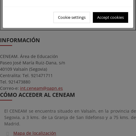
(16 de junio a 15 de septiembre)
Cookie settings
Accept cookies
Lunes a viernes, de 09:00h a 14:30h
INFORMACIÓN
CENEAM. Área de Educación
Paseo José María Ruiz-Dana, s/n
40109 Valsaín (Segovia)
Centralita: Tel. 921471711
Tel. 921473880
Correo-e:
int.ceneam@oapn.es
CÓMO ACCEDER AL CENEAM
El CENEAM se encuentra situado en Valsaín, en la provincia de
Segovia, a 3 kms. de La Granja de San Ildefonso y a 75 kms. de
Madrid.
Mapa de localización