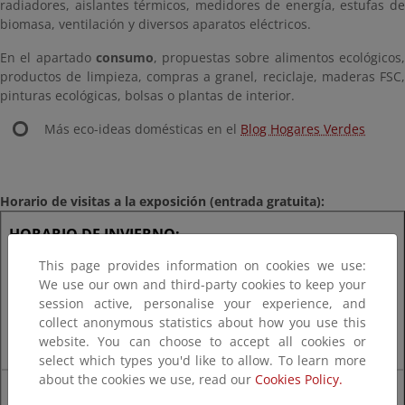
radiadores, aislantes térmicos, medidores de energía, estufas de
biomasa, ventilación y diversos aparatos eléctricos.
En el apartado
consumo
, propuestas sobre alimentos ecológicos
productos de limpieza, compras a granel, reciclaje, maderas FSC,
pinturas ecológicas, bolsas o plantas de interior.
Más eco-ideas domésticas en el
Blog Hogares Verdes
Horario de visitas a la exposición (entrada gratuita):
HORARIO DE INVIERNO:
This page provides information on cookies we use:
Lunes a jueves, de 09:00h a 17:00h
We use our own and third-party cookies to keep your
session active, personalise your experience, and
Viernes, de 09:00h a 14:30h
collect anonymous statistics about how you use this
website. You can choose to accept all cookies or
select which types you'd like to allow. To learn more
about the cookies we use, read our
Cookies Policy.
HORARIO DE VERANO: