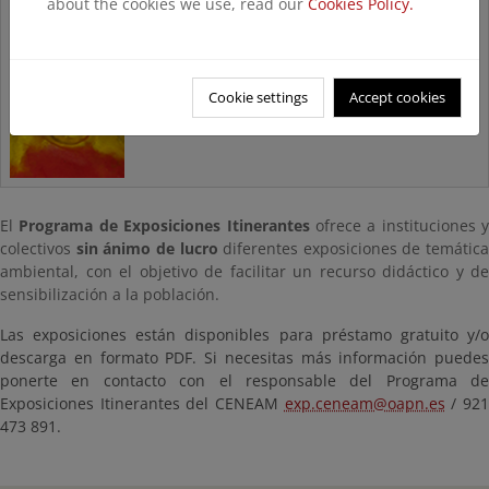
about the cookies we use, read our
Cookies Policy.
Histórico. Exposiciones sólo
para visualización
Cookie settings
Accept cookies
El
Programa de Exposiciones Itinerantes
ofrece a instituciones y
colectivos
sin ánimo de lucro
diferentes exposiciones de temática
ambiental, con el objetivo de facilitar un recurso didáctico y de
sensibilización a la población.
Las exposiciones están disponibles para préstamo gratuito y/o
descarga en formato PDF. Si necesitas más información puedes
ponerte en contacto con el responsable del Programa de
Exposiciones Itinerantes del CENEAM
exp.ceneam@oapn.es
/ 92
473 891.