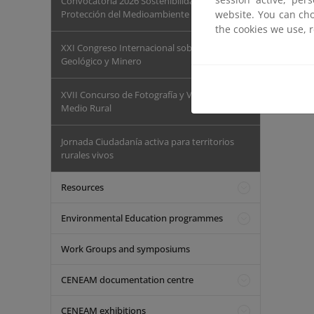
Convocatoria 2026 Sostenibilidad y
website. You can cho
Protección del Medioambiente
the cookies we use, 
XXI Congreso Internacional sobre Patrimonio
Geológico y Minero
XVII Concurso de Fotografía y Vídeo del
Medio Rural
Jornada Ciudadanía activa para territorios
rurales vivos
Resources
Environmental Education programmes
Work Groups and symposiums
CENEAM documentation centre
CENEAM exhibitions