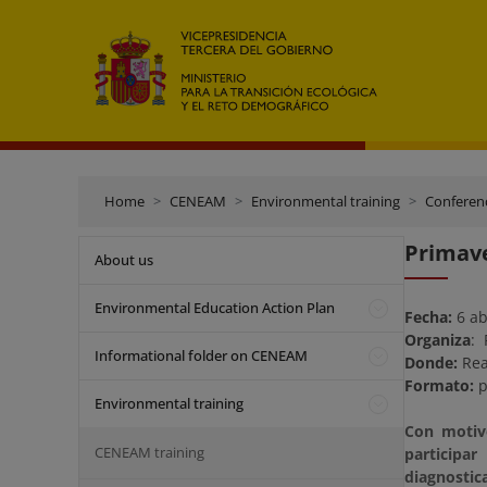
Home
CENEAM
Environmental training
Conferen
Primave
About us
Environmental Education Action Plan
Fecha:
6 ab
Organiza
:
R
Informational folder on CENEAM
Donde:
Rea
Formato:
p
Environmental training
Con motivo
CENEAM training
participa
diagnostic