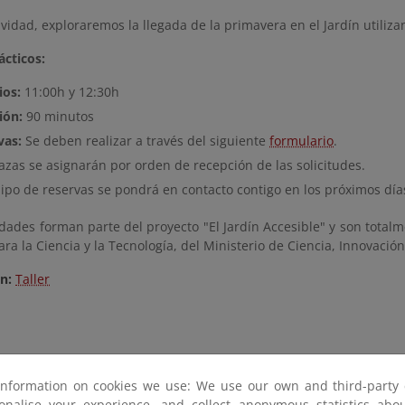
ividad, exploraremos la llegada de la primavera en el Jardín utiliz
ácticos:
ios:
11:00h y 12:30h
ión:
90 minutos
vas:
Se deben realizar a través del siguiente
formulario
.
azas se asignarán por orden de recepción de las solicitudes.
ipo de reservas se pondrá en contacto contigo en los próximos día
idades forman parte del proyecto "El Jardín Accesible" y son totalm
ra la Ciencia y la Tecnología, del Ministerio de Ciencia, Innovació
ón:
Taller
information on cookies we use: We use our own and third-party 
sonalise your experience, and collect anonymous statistics ab