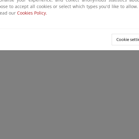
ose to accept all cookies or select which types you'd like to allow
read our
Cookies Policy.
Cookie setti