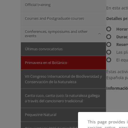
Official training
En esta act
Courses and Postgraduate courses
Detalles pr
Horar
Conferences, symposiums and other
events
Durac
Reser
Últimas convocatorias
Las pl
El equ
Primavera en el Botánico
Estas activ
VII Congreso Internacional de Biodiversidad y
Española pa
Conservación de la Naturaleza
Informaci
Canta cuco, canta cuco: la naturaleza gallega
a través del cancionero tradicional
Pequezine Natural
This page provides 
session active, per