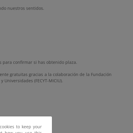
ando nuestros sentidos.
s para confirmar si has obtenido plaza.
ente gratuitas gracias a la colaboración de la Fundación
n y Universidades (FECYT-MICIU).
cookies to keep your
out how you use this