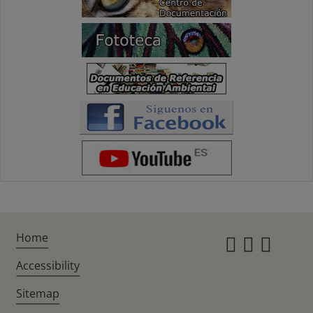
Home
Instagr
Twitte
Fac
Accessibility
Sitemap