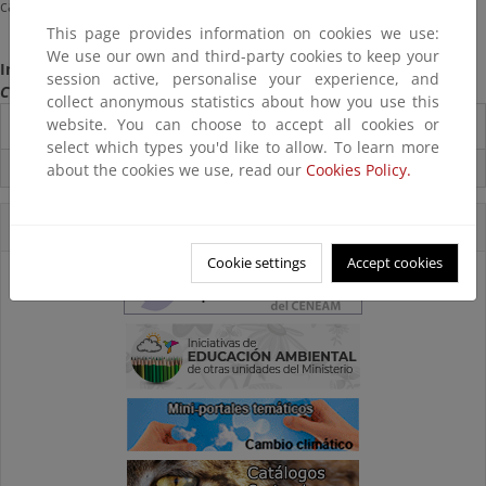
caminos de crecimiento profesional y personal.
This page provides information on cookies we use:
We use our own and third-party cookies to keep your
Información:
Acceso a la página web del programa
session active, personalise your experience, and
Consultado en julio de 2025
collect anonymous statistics about how you use this
website. You can choose to accept all cookies or
Destacados
select which types you'd like to allow. To learn more
Suscríbete a la Carpeta Informativa del Ceneam
about the cookies we use, read our
Cookies Policy.
Accesos Directos
Cookie settings
Accept cookies