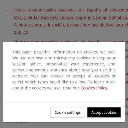
Octava Comunicación Nacional de España al Convenio
Marco de las Naciones Unidas sobre el Cambio Climático.
Capítulo sobre educación, formación y sensibilización del
público
Séptima Comunicación Nacional de España al Convenio
Marco de las Naciones Unidas sobre el Cambio Climático.
This page provides information on cookies we use:
Capítulo sobre educación, formación y sensibilización del
We use our own and third-party cookies to keep your
session active, personalise your experience, and
público
collect anonymous statistics about how you use this
Sexta Comunicación Nacional de España al Convenio Marco
website. You can choose to accept all cookies or
de las Naciones Unidas sobre el Cambio Climático. Capítulo
select which types you'd like to allow. To learn more
about the cookies we use, read our
Cookies Policy.
sobre educación, formación y sensibilización del público
Quinta Comunicación Nacional de España al Convenio
Marco de las Naciones Unidas sobre el Cambio Climático.
Cookie settings
Accept cookies
Capítulo sobre educación, formación y sensibilización del
público