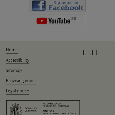
Home
Instagr
Twitte
Fac
Accessibility
Sitemap
Browsing guide
Legal notice