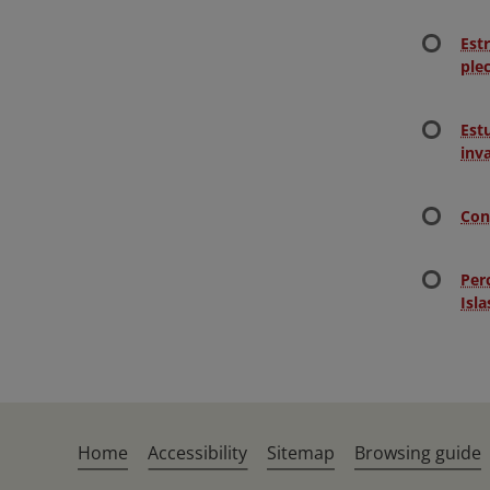
Est
ple
Est
inv
Con
Per
Isla
Home
Accessibility
Sitemap
Browsing guide