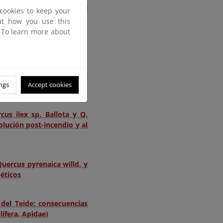
cional de Ordesa y Monte
cookies to keep your
out how you use this
. To learn more about
arques Nacionales
acional de Aigüestortes i
ngs
Accept cookies
cus ilex sp. Ballota y Q.
olución post-incendio y al
uercus pyrenaica willd. y
néticos
 del Teide: consecuencias
lifera, Apidae)