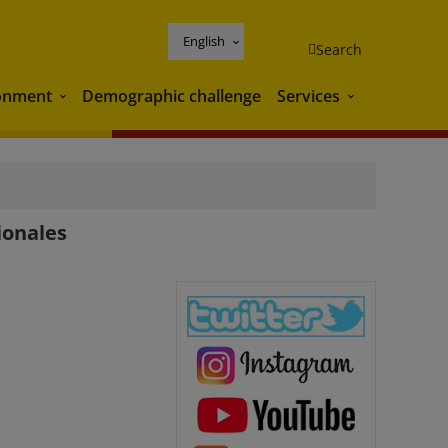
English
Search
onment
Demographic challenge
Services
Environment
Services
ionales