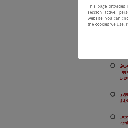
Mod
This page provides 
Per
session active, per
website. You can cho
the cookies we use, 
Asp
Ref
Est
Aná
pyr
cam
Eva
su 
Int
eco