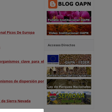
onal Picos De Europa
Accesos Directos
a
organismos clave para el
anismos de dispersión por
l de Sierra Nevada