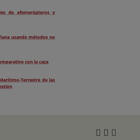
cies de efemerópteros y
Doñana usando métodos no
comparativo con la caza
Marítimo-Terrestre de las
estión
Instagra
Twitter
Face