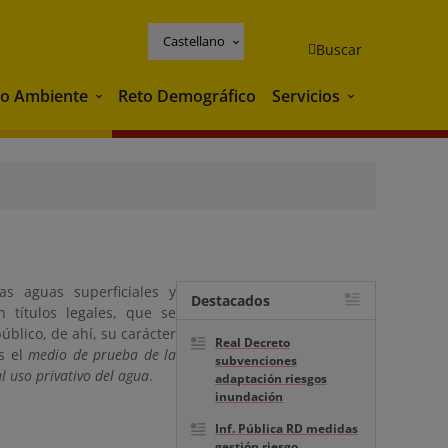
Castellano
Buscar
o Ambiente
Reto Demográfico
Servicios
Medio Ambiente
Servicios
as aguas superficiales y
Destacados
 títulos legales, que se
úblico, de ahí, su carácter
Real Decreto
es el
medio de prueba de la
subvenciones
al uso privativo del agua
.
adaptación riesgos
inundación
Inf. Pública RD medidas
gestión riesgo