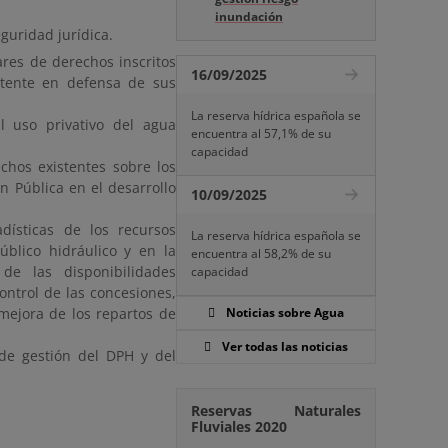
inundación
guridad jurídica.
ares de derechos inscritos
16/09/2025
tente en defensa de sus
La reserva hídrica española se
al uso privativo del agua
encuentra al 57,1% de su
capacidad
chos existentes sobre los
n Pública en el desarrollo
10/09/2025
dísticas de los recursos
La reserva hídrica española se
blico hidráulico y en la
encuentra al 58,2% de su
 de las disponibilidades
capacidad
ontrol de las concesiones,
 mejora de los repartos de
Noticias sobre Agua
Ver todas las noticias
 de gestión del DPH y del
Reservas Naturales
Fluviales 2020