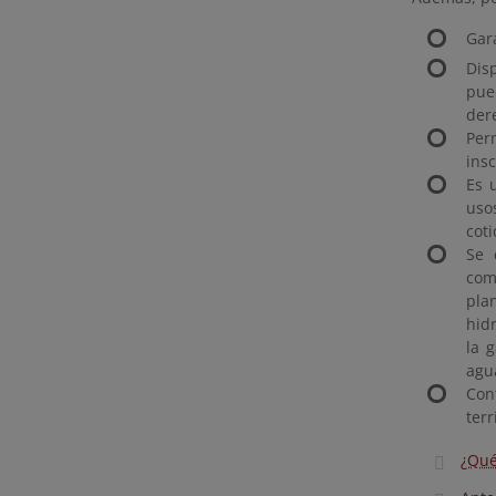
Gar
Dis
pue
der
Per
insc
Es 
uso
cot
Se 
com
pla
hid
la 
agu
Con
terr
¿Qué