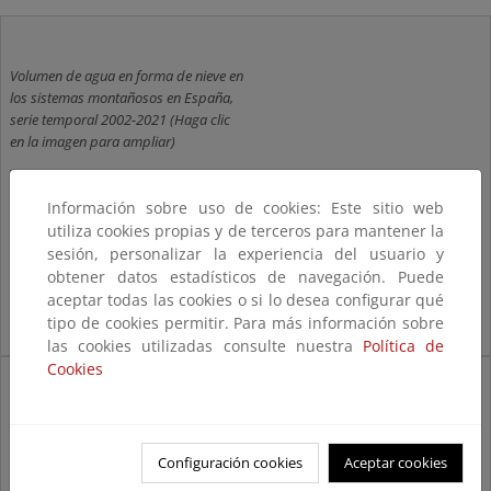
Volumen de agua en forma de nieve en
los sistemas montañosos en España,
serie temporal 2002-2021 (Haga clic
en la imagen para ampliar)
Información sobre uso de cookies: Este sitio web
utiliza cookies propias y de terceros para mantener la
sesión, personalizar la experiencia del usuario y
obtener datos estadísticos de navegación. Puede
aceptar todas las cookies o si lo desea configurar qué
tipo de cookies permitir. Para más información sobre
las cookies utilizadas consulte nuestra
Política de
Cookies
Volumen de agua en forma de nieve en
España distribuido por sistemas
montañoso, serie temporal 2002-2021
Configuración cookies
Aceptar cookies
(Haga clic en la imagen para ampliar)