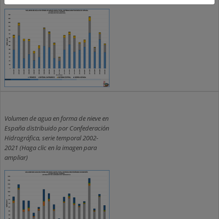
Volumen de agua en forma de nieve en
España distribuido por Confederación
Hidrográfica, serie temporal 2002-
2021 (Haga clic en la imagen para
ampliar)