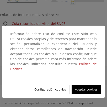
Enlaces de interés relativos al SNCZI:
Guía resumida del visor del SNCZI
Mapa de Caudales Máximos en régimen natural
Información sobre uso de cookies: Este sitio web
Guía Metodológica de determinación de zonas inundables
utiliza cookies propias y de terceros para mantener la
Acceso al servicio WMS
sesión, personalizar la experiencia del usuario y
obtener datos estadísticos de navegación. Puede
Descargas
aceptar todas las cookies o si lo desea configurar qué
tipo de cookies permitir. Para más información sobre
Destacados
las cookies utilizadas consulte nuestra
Política de
Cookies
Real Decreto subvenciones adaptación riesgos inundación
Inf. Pública RD medidas gestión riesgo inundación
Configuración cookies
Aceptar cookies
16/09/2025
La reserva hídrica española se encuentra al 57,1% de su capacidad