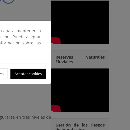
ros para mantener la
gación. Puede aceptar
nformación sobre las
tanto abiertos como los ya
a, para que la ciudadanía
Reservas Naturales
Fluviales
 la información en materia
es
Aceptar cookies
rológica
gurarse en tres niveles de
Gestión de los riesgos
de inundación