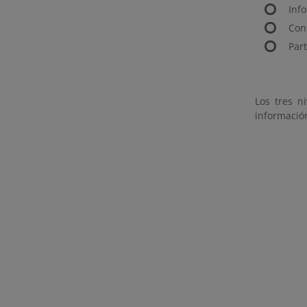
Inf
Con
Part
Los tres n
información