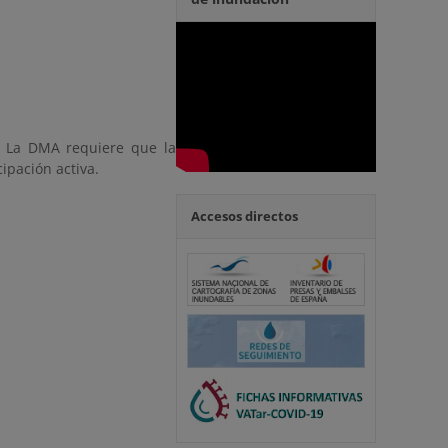
te. La DMA requiere que la
cipación activa.
Accesos directos