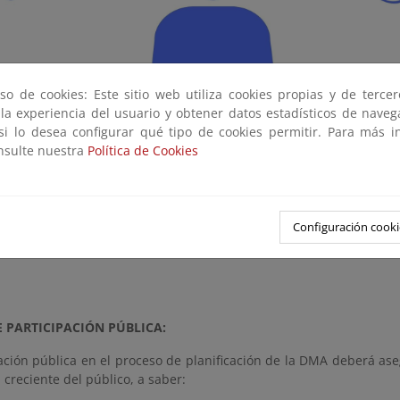
so de cookies: Este sitio web utiliza cookies propias y de terce
 la experiencia del usuario y obtener datos estadísticos de nave
 si lo desea configurar qué tipo de cookies permitir. Para más i
onsulte nuestra
Política de Cookies
el siguiente enlace se puede acceder a todos los procedimientos, 
de participación pública en materia de planificación hidrológic
mar parte de los procesos y así garantizar el derecho de acceso a
mbiente.
Configuración cooki
esos de participación pública relacionados con la planificación hid
E PARTICIPACIÓN PÚBLICA:
ación pública en el proceso de planificación de la DMA deberá ase
 creciente del público, a saber: