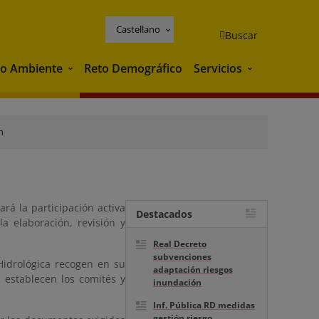
Castellano
Buscar
o Ambiente
Reto Demográfico
Servicios
Medio Ambiente
Servicios
n
rá la participación activa
Destacados
a elaboración, revisión y
Real Decreto
subvenciones
Hidrológica recogen en su
adaptación riesgos
 establecen los comités y
inundación
Inf. Pública RD medidas
gestión riesgo