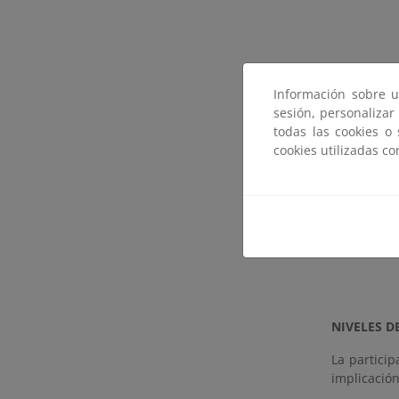
Información sobre u
sesión, personalizar
todas las cookies o
cookies utilizadas c
A través d
cerrados, 
puedan for
de medio a
Proc
NIVELES D
La particip
implicación