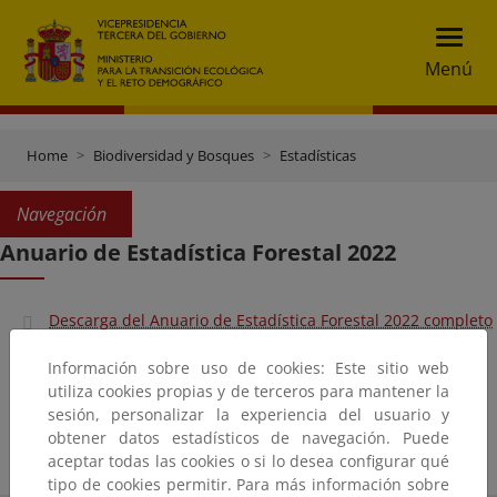
Menú
Home
Biodiversidad y Bosques
Estadísticas
Navegación
Anuario de Estadística Forestal 2022
Descarga del Anuario de Estadística Forestal 2022 completo
Datos desglosados 2022 (Excel)
Información sobre uso de cookies: Este sitio web
utiliza cookies propias y de terceros para mantener la
Tablas resumen 2005-2022
sesión, personalizar la experiencia del usuario y
obtener datos estadísticos de navegación. Puede
aceptar todas las cookies o si lo desea configurar qué
tipo de cookies permitir. Para más información sobre