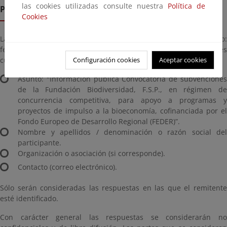
las cookies utilizadas consulte nuestra
Política de
Presentación de alegaciones
Cookies
Las alegaciones podrán remitirse a la dirección de correo:
feder@fundacion-biodiversidad.es, indicando las siguientes
cuestiones:
Configuración cookies
Aceptar cookies
Asunto: "Información pública Convocatoria de subvenciones
de la Fundación Biodiversidad, F.S.P., en régimen de
concurrencia competitiva, para apoyo a programas y
proyectos de impulso a la bioeconomía, cofinanciada por el
Fondo Europeo de Desarrollo Regional (FEDER)”.
Nombre y apellidos / denominación o razón social del
participante.
Organización o asociación (si corresponde).
Contacto (correo electrónico).
Sólo serán consideradas las respuestas en las que el remitente
esté identificado.
Con carácter general las respuestas se considerarán no