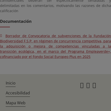
confidenciales deberán ser específicamente señaladas y
delimitadas en los comentarios, motivando las razones de dicha
calificación
Documentación
Borrador de Convocatoria de subvenciones de la Fundación
Biodiversidad F.S.P. en régimen de concurrencia competitiva, para
la adquisición o mejora de competencias vinculadas a la
transición ecológica, en el marco del Programa Empleaverde+,
cofinanciado por el Fondo Social Europeo Plus en 2025
Inicio
Instagr
Twitte
Fac
Accesibilidad
Mapa Web