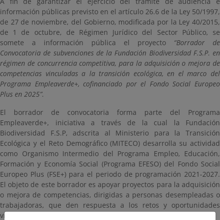
A fin de garantizar el ejercicio del trámite de audiencia e
información públicas previsto en el artículo 26.6 de la Ley 50/1997,
de 27 de noviembre, del Gobierno, modificada por la Ley 40/2015,
de 1 de octubre, de Régimen Jurídico del Sector Público, se
somete a información pública el proyecto
“Borrador de
Convocatoria de subvenciones de la Fundación Biodiversidad F.S.P. en
régimen de concurrencia competitiva, para la adquisición o mejora de
competencias vinculadas a la transición ecológica, en el marco del
Programa Empleaverde+, cofinanciado por el Fondo Social Europeo
Plus en 2025”.
El borrador de convocatoria forma parte del Programa
Empleaverde+, iniciativa a través de la cual la Fundación
Biodiversidad F.S.P, adscrita al Ministerio para la Transición
Ecológica y el Reto Demográfico (MITECO) desarrolla su actividad
como Organismo Intermedio del Programa Empleo, Educación,
Formación y Economía Social (Programa EFESO) del Fondo Social
Europeo Plus (FSE+) para el periodo de programación 2021-2027.
El objeto de este borrador es apoyar proyectos para la adquisición
o mejora de competencias, dirigidas a personas desempleadas o
trabajadoras, que den respuesta a los retos y oportunidades
vinculados a la transición ecológica.