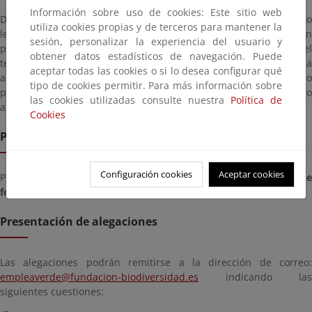
Información sobre uso de cookies: Este sitio web
Dado que la convocatoria de ayudas no tiene carácter de texto
utiliza cookies propias y de terceros para mantener la
legal ni de reglamento, la celebración del trámite de información
sesión, personalizar la experiencia del usuario y
pública no es preceptivo. No obstante, en aras de perfeccionar el
obtener datos estadísticos de navegación. Puede
texto y potenciar la participación, durante
7 días hábiles
, se dar
aceptar todas las cookies o si lo desea configurar qué
a los potenciales afectados por el texto de la convocatoria el plazo
tipo de cookies permitir. Para más información sobre
para presentar sus opiniones o alegaciones desde el 5 de febrero
las cookies utilizadas consulte nuestra
Política de
al 14 de febrero de 2025, ambos incluidos.
Cookies
Plazo de remisión
Configuración cookies
Aceptar cookies
Plazo para presentar documentación desde el
miércoles, 05 de
febrero de 2025
hasta el
viernes, 14 de febrero de 2025
Presentación de alegaciones
Las alegaciones podrán remitirse a la dirección de correo:
empleaverde@fundacion-biodiversidad.es
indicando las
siguientes cuestiones: