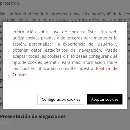
protegido.
De conformidad con lo dispuesto en los artículos 42 y 45 de la Ley
22/1988, de 28 de julio, de Costas, y en los artículos 86 y 98 del
Real Decreto 876/2014, de 10 de octubre, por el que se aprueba el
Información sobre uso de cookies: Este sitio web
Reglamento General de Costas, se somete el proyecto «Proyecto
utiliza cookies propias y de terceros para mantener la
ejecutivo para la instalación de un campo de boyas de amarre
sesión, personalizar la experiencia del usuario y
ecológicas en Cala Salada, Ibiza, en Illes Balears» a un periodo de
obtener datos estadísticos de navegación. Puede
información pública preceptivo para el trámite de reserva de
aceptar todas las cookies o si lo desea configurar qué
dominio público marítimo-terrestre en favor de la Administración
tipo de cookies permitir. Para más información sobre
General del Estado, necesario para realizar las actuaciones
las cookies utilizadas consulte nuestra
Política de
previstas.
Cookies
Plazo de remisión
Plazo para presentar documentación desde el
miércoles, 18 de
Configuración cookies
Aceptar cookies
febrero de 2026
hasta el
miércoles, 18 de marzo de 2026
Presentación de alegaciones