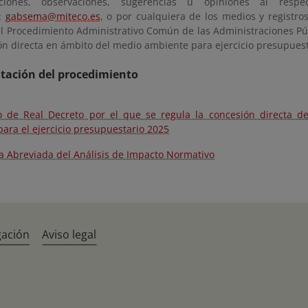
ciones, observaciones, sugerencias u opiniones al resp
o:
gabsema@miteco.es
, o por cualquiera de los medios y registros
el Procedimiento Administrativo Común de las Administraciones P
ón directa en ámbito del medio ambiente para ejercicio presupuest
ación del procedimiento
o de Real Decreto por el que se regula la concesión directa 
ara el ejercicio presupuestario 2025
 Abreviada del Análisis de Impacto Normativo
gación
Aviso legal