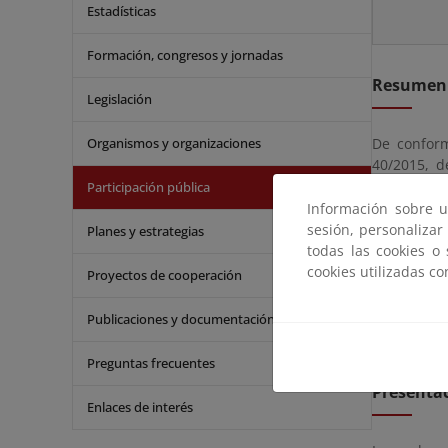
Estadísticas
Formación, congresos y jornadas
Resumen
Legislación
Organismos y organizaciones
De conform
40/2015, d
Real
Decre
Participación pública
ejercicio 
Información sobre u
por ley qu
sesión, personalizar
Planes y estrategias
fines guard
todas las cookies o
cookies utilizadas c
Proyectos de cooperación
Plazo de 
Publicaciones y documentación
Plazo para
Preguntas frecuentes
Presentac
Enlaces de interés