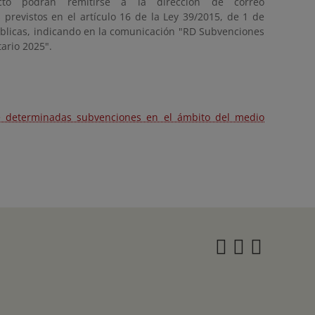
ecto podrán remitirse a la dirección de correo
 previstos en el artículo 16 de la Ley 39/2015, de 1 de
úblicas, indicando en la comunicación "RD Subvenciones
ario 2025".
de determinadas subvenciones en el ámbito del medio
Instagra
Twitter
Face