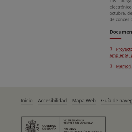
Las alega
electrónic
octubre, d
de concesi
Document
Proyect
ambiente, p
Memoria
Inicio
Accesibilidad
Mapa Web
Guía de nave