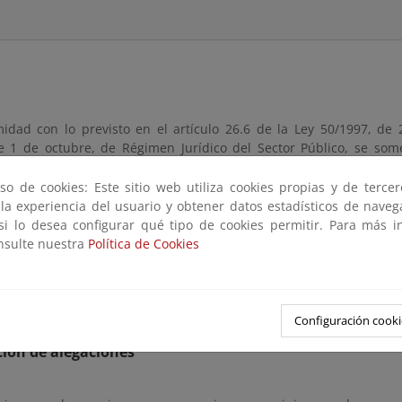
idad con lo previsto en el artículo 26.6 de la Ley 50/1997, de
e 1 de octubre, de Régimen Jurídico del Sector Público, se some
to por el que se regula la concesión directa de determinadas s
presupuestario 2025”
, a los efectos de recabar directamente la o
so de cookies: Este sitio web utiliza cookies propias y de terce
e agrupen o representen a las personas cuyos derechos o interes
 la experiencia del usuario y obtener datos estadísticos de nave
en relación directa con su objeto,
durante un plazo máximo de 15 
 si lo desea configurar qué tipo de cookies permitir. Para más i
onsulte nuestra
Política de Cookies
remisión
 presentar documentación desde el
jueves, 05 de junio de 2025
has
Configuración cooki
ión de alegaciones