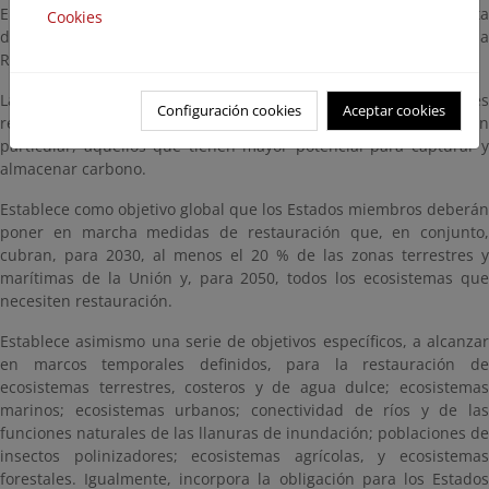
El 22 de junio de 2022 la Comisión Europea presentó la Propuesta
Cookies
de Reglamento del Parlamento Europeo y del Consejo sobre la
Restauración de la Naturaleza.
La finalidad que persigue esta propuesta de Reglamento es
Configuración cookies
Aceptar cookies
recuperar los ecosistemas degradados en toda la UE y, en
particular, aquellos que tienen mayor potencial para capturar y
almacenar carbono.
Establece como objetivo global que los Estados miembros deberán
poner en marcha medidas de restauración que, en conjunto,
cubran, para 2030, al menos el 20 % de las zonas terrestres y
marítimas de la Unión y, para 2050, todos los ecosistemas que
necesiten restauración.
Establece asimismo una serie de objetivos específicos, a alcanzar
en marcos temporales definidos, para la restauración de
ecosistemas terrestres, costeros y de agua dulce; ecosistemas
marinos; ecosistemas urbanos; conectividad de ríos y de las
funciones naturales de las llanuras de inundación; poblaciones de
insectos polinizadores; ecosistemas agrícolas, y ecosistemas
forestales. Igualmente, incorpora la obligación para los Estados