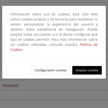
Limnoperna fortunei
Información sobre uso de cookies: Este sitio web
(Dunker, 1857)
utiliza cookies propias y de terceros para mantener la
sesión, personalizar la experiencia del usuario y
obtener datos estadísticos de navegación. Puede
Desc
arga
aceptar todas las cookies o si lo desea configurar qué
r
tipo de cookies permitir. Para más información sobre
las cookies utilizadas consulte nuestra
Política de
Cookies
Marisa cornuarietis
(Linnaeus 1758)
Configuración cookies
Aceptar cookies
Caracol cuerno de carnero
Descargar