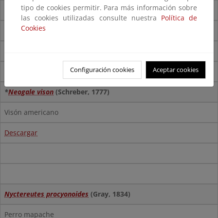
tipo de cookies permitir. Para más información sobre
Coatí
las cookies utilizadas consulte nuestra
Política de
Cookies
Descargar
Descargar
(pdf)
Configuración cookies
Aceptar cookies
Descargar
(shp)
*
Neogale vison
(Schreber, 1777)
Visón americano
Descargar
Nyctereutes procyonoides
(Gray, 1834)
Perro mapache