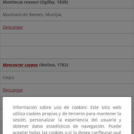
Muntiacus reevesi
(Ogilby, 1839)
Muntíaco de Reeves, Muntjac
Descargar
Myocastor coypus
(Molina, 1782)
Coipú
Descargar
Descargar
(pdf)
Información sobre uso de cookies: Este sitio web
utiliza cookies propias y de terceros para mantener la
Descargar
(shp)
sesión, personalizar la experiencia del usuario y
obtener datos estadísticos de navegación. Puede
Nasua nasua
(Linnaeus, 1766)
aceptar todas las cookies o si lo desea configurar qué