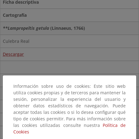
Ficha descriptiva
Cartografía
**Lampropeltis getula
(Linnaeus, 1766)
Culebra Real
Descargar
Información sobre uso de cookies: Este sitio web
utiliza cookies propias y de terceros para mantener la
Trachemys scripta
(Schoepff, 1792)
sesión, personalizar la experiencia del usuario y
obtener datos estadísticos de navegación. Puede
Galápago americano o de Florida
aceptar todas las cookies o si lo desea configurar qué
tipo de cookies permitir. Para más información sobre
Descargar
las cookies utilizadas consulte nuestra
Política de
Cookies
Descargar
(pdf)