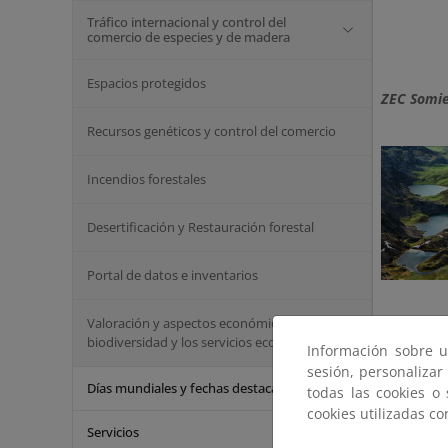
Tráfico internacional y control del
comercio de especies y de madera
Espacios protegidos
ZEC Somie
Recursos genéticos y control del comercio
Incendios forestales
Desertificación y Restauración forestal
Portal de datos e inventarios
Valoración y aspectos económicos de la
biodiversidad y los servicios ecosistémicos
Información sobre u
sesión, personalizar
Días mundiales y fechas destacadas
todas las cookies o
cookies utilizadas c
Servicios