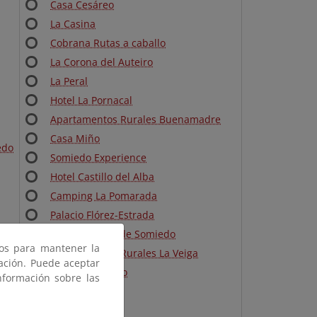
Casa Cesáreo
La Casina
Cobrana Rutas a caballo
La Corona del Auteiro
La Peral
Hotel La Pornacal
Apartamentos Rurales Buenamadre
Casa Miño
edo
Somiedo Experience
Hotel Castillo del Alba
Camping La Pomarada
Palacio Flórez-Estrada
Hotel La Corte de Somiedo
ros para mantener la
Apartamentos Rurales La Veiga
gación. Puede aceptar
Natura Somiedo
nformación sobre las
Las Corradas
Casa Marcelo