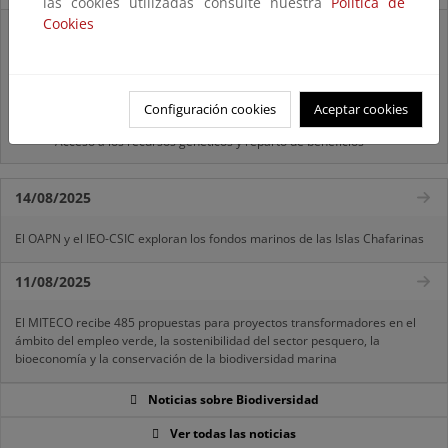
las cookies utilizadas consulte nuestra
Política de
Cookies
Listas patrón
El MITECO revisa y actualiza la Lista Patrón de las especies
silvestres presentes en España
Configuración cookies
Aceptar cookies
Preguntas frecuentes...
Acceso a los recursos genéticos y reparto de beneficios
14/08/2025
El OAPN y el IEO-CSIC exploran los fondos marinos de las Islas Chafarinas
11/08/2025
El MITECO recibe 485 propuestas para proyectos transformadores en el
ámbito del empleo verde, la sostenibilidad del sector pesquero, la
bioeconomía y la conservación de la biodiversidad marina
Noticias sobre Biodiversidad
Ver todas las noticias