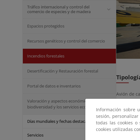
Tráfico internacional y control del
comercio de especies y de madera
Espacios protegidos
Recursos genéticos y control del comercio
Incendios forestales
Desertificación y Restauración forestal
Tipologí
Portal de datos e inventarios
Avión de ca
Valoración y aspectos económicos de la
Caracter
biodiversidad y los servicios ecosistémicos
Información sobre u
sesión, personalizar
Días mundiales y fechas destacadas
Son avione
todas las cookies o
trabajar en
cookies utilizadas c
Servicios