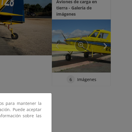
Aviones de carga en
tierra - Galería de
imágenes
6
Imágenes
ros para mantener la
gación. Puede aceptar
en el avión diseñado para
nformación sobre las
r monoplaza o biplaza.