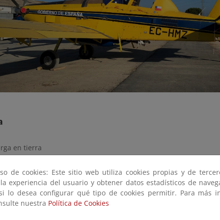
a
rga en tierra
ísticas generales
so de cookies: Este sitio web utiliza cookies propias y de terce
 la experiencia del usuario y obtener datos estadísticos de nave
s monomotor turbohélice que disponen de un depósito integrado 
 si lo desea configurar qué tipo de cookies permitir. Para más i
 la extinción de incendios forestales. La cabina de vuelo puede se
onsulte nuestra
Política de Cookies