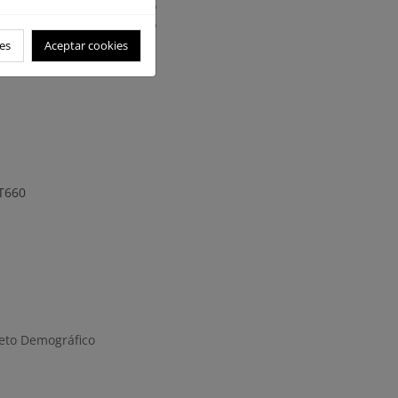
rto para cargar agua. No
ilizar retardante de largo
es
Aceptar cookies
-T660
Reto Demográfico