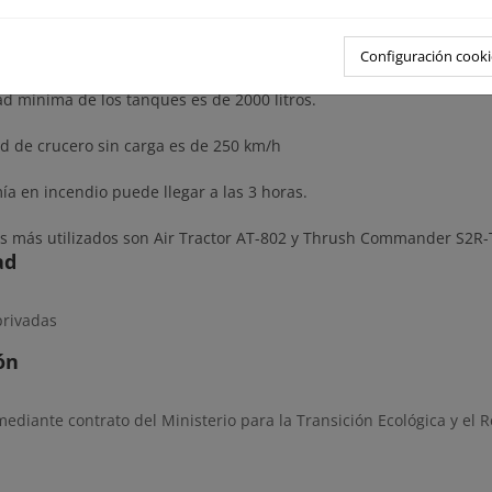
ia de los aviones anfibios, necesitan un aeródromo o aeropue
son medios de gran eficacia en incendios por su capacidad para ut
como por su rapidez y maniobrabilidad.
Configuración cooki
d mínima de los tanques es de 2000 litros.
ad de crucero sin carga es de 250 km/h
a en incendio puede llegar a las 3 horas.
s más utilizados son Air Tractor AT-802 y Thrush Commander S2R
ad
rivadas
ón
diante contrato del Ministerio para la Transición Ecológica y el 