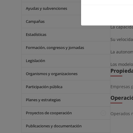
A diferenc
obstante, 
Ayudas y subvenciones
plazo, así 
Campañas
La capacida
Estadísticas
Su velocid
Formación, congresos y jornadas
La autonomí
Legislación
Los modelo
Propied
Organismos y organizaciones
Empresas p
Participación pública
Operaci
Planes y estrategias
Proyectos de cooperación
Operados me
Publicaciones y documentación