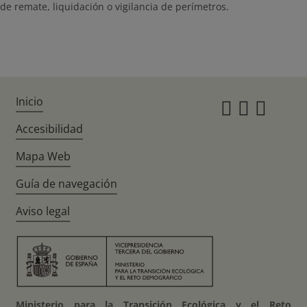
de remate, liquidación o vigilancia de perímetros.
Inicio
Instagr
Twitte
Fac
Accesibilidad
Mapa Web
Guía de navegación
Aviso legal
Ministerio para la Transición Ecológica y el Reto