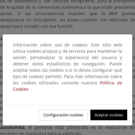
las de salvamento y, con carácter excepcional, para el transporte
de brigadas de la comunidad autónoma a la que están prestando
apoyo. Si las circunstancias impiden que la BRIF pueda
desplazarse en helicóptero, las bases cuentan con vehículos de
apoyo para cumplir con esa función.
Al igual que los helicópteros, el personal BRIF no puede ser
Información sobre uso de cookies: Este sitio web
disgregado, debiendo actuar siempre como una unidad.
utiliza cookies propias y de terceros para mantener la
sesión, personalizar la experiencia del usuario y
En el caso de que la BRIF sea el primer medio en llegar al
obtener datos estadísticos de navegación. Puede
incendio, la brigada procede al primer ataque sin demora,
aceptar todas las cookies o si lo desea configurar qué
quedando el Técnico BRIF al cargo de los trabajos de extinción
tipo de cookies permitir. Para más información sobre
hasta la llegada del Director de Extinción de la Comunidad
las cookies utilizadas consulte nuestra
Política de
Autónoma.
Cookies
Por su
alta especialización y formación
, las BRIF trabajan e
situaciones de alta exigencia, por lo que dominan todas las
técnicas de extinción. De hecho, pueden
trabajar conjuntamente
con otros medios aéreos, maquinaria de tierra
o de maner
Configuración cookies
Aceptar cookies
independiente. Si existe la posibilidad de utilizar vehículos
autobomba
, el personal está adiestrado en la realización de
tendidos de manguera para la extinción.