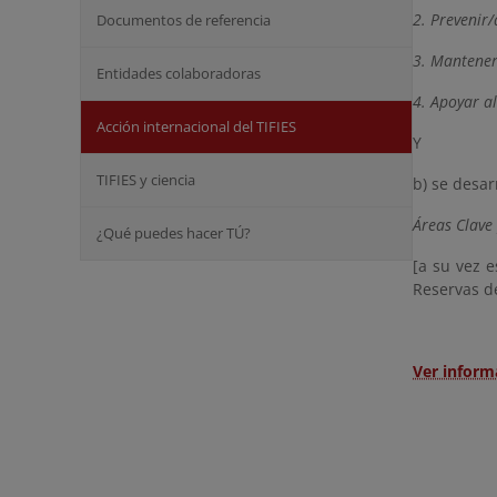
2. Prevenir/
Documentos de referencia
3. Mantener
Entidades colaboradoras
4. Apoyar al
Acción internacional del TIFIES
Y
TIFIES y ciencia
b)
se desar
Áreas Clave
¿Qué puedes hacer TÚ?
[a su vez e
Reservas de
Ver inform