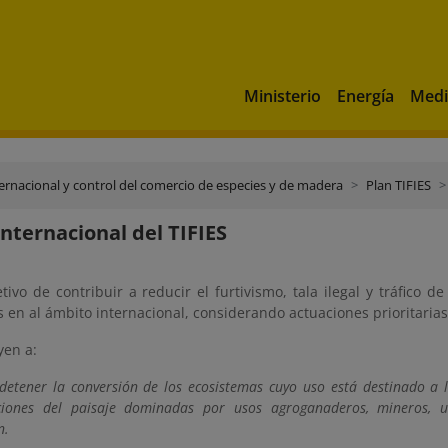
Ministerio
Energía
Medi
ternacional y control del comercio de especies y de madera
Plan TIFIES
internacional del TIFIES
tivo de contribuir a reducir el furtivismo, tala ilegal y tráfico de
s en al ámbito internacional, considerando
actuaciones prioritarias
yen a
:
/detener la conversión de los ecosistemas cuyo uso está destinado a l
ciones del paisaje dominadas por usos agroganaderos, mineros, u
n.