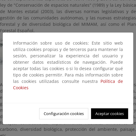
ley de "Conservación de espacios naturales" (1989) y la Ley básica
de Montes estatal (2003), las diversas normas legislativas y de
gestión de las comunidades autónomas, y las nuevas estrategias
forestal y de diversidad biológica del MIMAM, así como el Plan
Forestal Español.
Información sobre uso de cookies: Este sitio web
utiliza cookies propias y de terceros para mantener la
sesión, personalizar la experiencia del usuario y
obtener datos estadísticos de navegación. Puede
aceptar todas las cookies o si lo desea configurar qué
tipo de cookies permitir. Para más información sobre
las cookies utilizadas consulte nuestra
Política de
Ante estas nuevas solicitudes el ámbito forestal y sus
Cookies
disponibilidades tenían que atender las demandas sociales,
económicas, ecológicas, culturales y espirituales de las
generaciones actuales y venideras. Demandas que deben
materializarse en bienes y servicios forestales, como madera y
Configuración cookies
Aceptar cookies
derivados de la madera, agua, alimentos, empleo, medicinas,
forrajes, combustibles, esparcimiento, hábitats, almacenes de
carbono, diversidad biológica, protección del ambiente, paisaje,
etc.