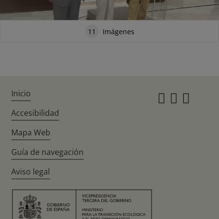
11
Imágenes
Inicio
Instagr
Twitte
Fac
Accesibilidad
Mapa Web
Guía de navegación
Aviso legal