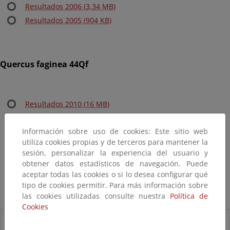
Resultados 2006 (3,34 MB)
Resultados 2005 (904 KB)
Quercus faginea 44Qf
Resultados 2010 (16 MB)
Resultados 2009 (1,7 MB)
Información sobre uso de cookies: Este sitio web
Resultados 2008 (6,22 MB)
utiliza cookies propias y de terceros para mantener la
Resultados 2007 (1,7 MB)
sesión, personalizar la experiencia del usuario y
Resultados 2006 (4,41 MB)
obtener datos estadísticos de navegación. Puede
Resultados 2005 (754 KB)
aceptar todas las cookies o si lo desea configurar qué
tipo de cookies permitir. Para más información sobre
las cookies utilizadas consulte nuestra
Política de
Cookies
Descargas